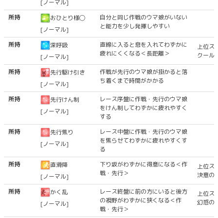
[ノーマル]
所持
自分と同じ作戦のウマ娘がいない
おひとり様◯
と能力を少し発揮しやすい
[ノーマル]
所持
直線に入ると息を入れてわずかに
深呼吸
上位ス
疲れにくくなる＜長距離＞
クール
[ノーマル]
所持
作戦が先行のウマ娘が掛かると落
先行駆け引き
ち着くまで時間がかかる
[ノーマル]
所持
レース序盤に作戦・先行のウマ娘
先行けん制
をけん制してわずかに疲れやすく
[ノーマル]
する
所持
レース中盤に作戦・先行のウマ娘
先行焦り
を焦らせてわずかに疲れやすくす
[ノーマル]
る
所持
下り坂がわずかに得意になる＜作
直滑降
上位ス
戦・先行＞
決意の
[ノーマル]
所持
レース終盤に前の方にいると後方
かく乱
上位ス
の視野がわずかに狭くなる＜作
幻惑の
[ノーマル]
戦・先行＞