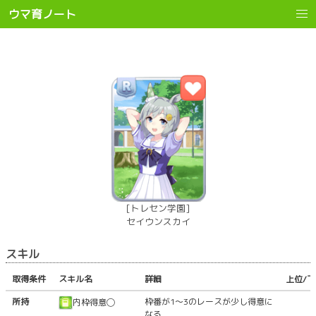
ウマ育ノート
[トレセン学園]
セイウンスカイ
スキル
取得条件
スキル名
詳細
上位/
所持
枠番が1〜3のレースが少し得意に
内枠得意◯
なる