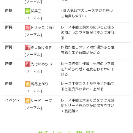
[ノーマル]
所持
4番人気以下のレースで能力を少
伏兵◯
し発揮しやすい
[ノーマル]
所持
レース中盤に前の方にいると後ろ
トリック（前）
の掛かったウマ娘がわずかに疲れ
[ノーマル]
る
所持
作戦が差しのウマ娘が掛かると落
差し駆け引き
ち着くまで時間がかかる
[ノーマル]
所持
レース終盤に作戦・先行のウマ娘
先行ためらい
をためらわせて速度をわずかに下
[ノーマル]
げる
所持
レース中盤にスキルを多く発動す
尻尾上がり
ると速度がわずかに上がる
[ノーマル]
イベント
レース中盤に大きく差をつけ先頭
リードキープ
だとリードをわずかに保ちやすい
[ノーマル]
＜長距離＞