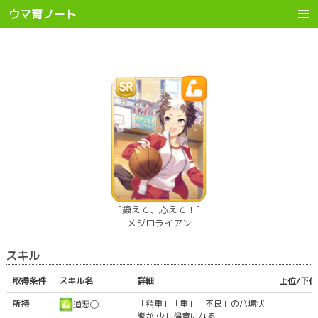
ウマ育ノート
[鍛えて、応えて！]
メジロライアン
スキル
取得条件
スキル名
詳細
上位/下位
所持
「稍重」「重」「不良」のバ場状
道悪◯
態が 少し得意になる