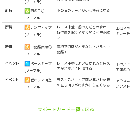
[ノーマル]
所持
雨の日のレースが少し得意になる
雨の日◯
[ノーマル]
所持
レース中盤に前の方だとわずかに
テンポアップ
上位スキ
好位置を取りやすくなる＜中距離
キラーチ
[ノーマル]
＞
所持
直線で速度がわずかに上がる＜中
中距離直線◯
距離＞
[ノーマル]
イベント
レース中盤に追い抜かれると持久
ペースキープ
上位スキ
力がわずかに回復する
不屈の心
[ノーマル]
イベント
ラストスパートで前が塞がれた時
垂れウマ回避
上位スキ
の立ち回りがわずかにうまくなる
ノンスト
[ノーマル]
サポートカード一覧に戻る