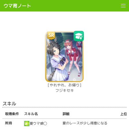
ウマ育ノート
[やれやれ、お帰り]
フジキセキ
スキル
取得条件
スキル名
詳細
上位
所持
夏のレースが少し得意になる
夏ウマ娘◯