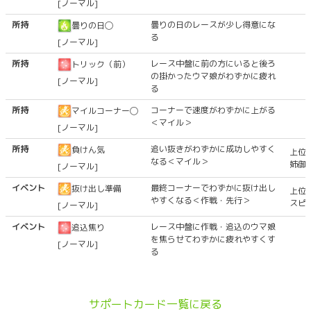
[ノーマル]
所持
曇りの日のレースが少し得意にな
曇りの日◯
る
[ノーマル]
所持
レース中盤に前の方にいると後ろ
トリック（前）
の掛かったウマ娘がわずかに疲れ
[ノーマル]
る
所持
コーナーで速度がわずかに上がる
マイルコーナー◯
＜マイル＞
[ノーマル]
所持
追い抜きがわずかに成功しやすく
負けん気
上位
なる＜マイル＞
姉御
[ノーマル]
イベント
最終コーナーでわずかに抜け出し
抜け出し準備
上位
やすくなる＜作戦・先行＞
スピ
[ノーマル]
イベント
レース中盤に作戦・追込のウマ娘
追込焦り
を焦らせてわずかに疲れやすくす
[ノーマル]
る
サポートカード一覧に戻る