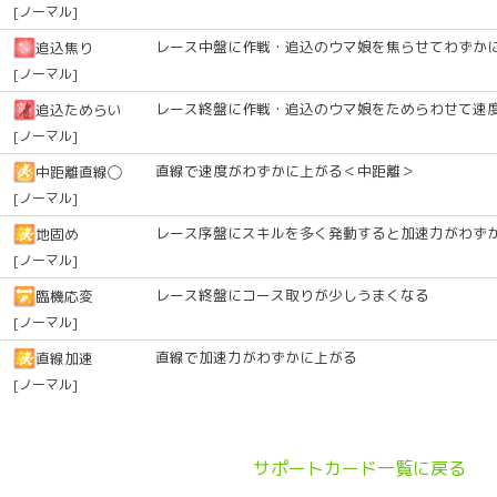
[ノーマル]
レース中盤に作戦・追込のウマ娘を焦らせてわずか
追込焦り
[ノーマル]
レース終盤に作戦・追込のウマ娘をためらわせて速
追込ためらい
[ノーマル]
直線で速度がわずかに上がる＜中距離＞
中距離直線◯
[ノーマル]
レース序盤にスキルを多く発動すると加速力がわず
地固め
[ノーマル]
レース終盤にコース取りが少しうまくなる
臨機応変
[ノーマル]
直線で加速力がわずかに上がる
直線加速
[ノーマル]
サポートカード一覧に戻る