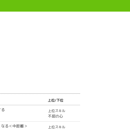
上位/下位
する
上位スキル
不屈の心
くなる＜中距離＞
上位スキル