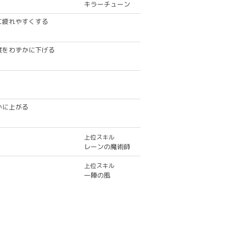
キラーチューン
に疲れやすくする
度をわずかに下げる
かに上がる
上位スキル
レーンの魔術師
上位スキル
一陣の風