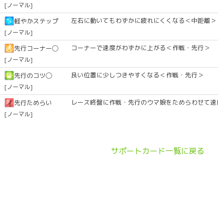
[ノーマル]
左右に動いてもわずかに疲れにくくなる＜中距離＞
軽やかステップ
[ノーマル]
コーナーで速度がわずかに上がる＜作戦・先行＞
先行コーナー◯
[ノーマル]
良い位置に少しつきやすくなる＜作戦・先行＞
先行のコツ◯
[ノーマル]
レース終盤に作戦・先行のウマ娘をためらわせて速
先行ためらい
[ノーマル]
サポートカード一覧に戻る