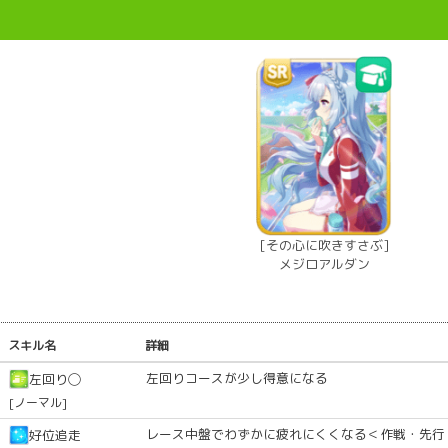
[その心に吹きすさぶ]
メジロアルダン
スキル名
詳細
左回りコースが少し得意になる
左回り◯
[ノーマル]
レース中盤でわずかに疲れにくくなる＜作戦・先行
好位追走