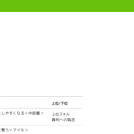
上位/下位
えしやすくなる＜中距離＞
上位スキル
勝利への執念
に奪う＜マイル＞