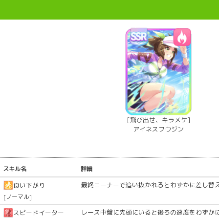
[飛び出せ、キラメケ]
アイネスフウジン
スキル名
詳細
最終コーナーで追い抜かれるとわずかに差し替
食い下がり
[ノーマル]
レース中盤に先頭にいると後ろの速度をわずか
スピードイーター