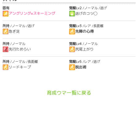
固有
覚醒Lv2
/ノーマル
/逃げ
アングリング×スキーミング
逃げのコツ◯
所持
/ノーマル
/逃げ
覚醒Lv3
/レア
/長距離
急ぎ足
先陣の心得
所持
/ノーマル
覚醒Lv4
/ノーマル
先行ためらい
尻尾上がり
所持
/ノーマル
/長距離
覚醒Lv5
/レア
/逃げ
リードキープ
脱出術
育成ウマ一覧に戻る