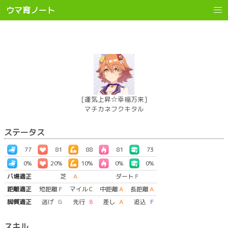
ウマ育ノート
[運気上昇☆幸福万来]
マチカネフクキタル
ステータス
77
81
88
81
73
0%
20%
10%
0%
0%
バ場適正
芝
A
ダート
F
距離適正
短距離
F
マイル
C
中距離
A
長距離
A
脚質適正
逃げ
G
先行
B
差し
A
追込
F
スキル