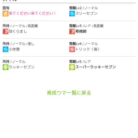
固有
覚醒Lv2
/ノーマル
来てください来てください！
スリーセブン
所持
/ノーマル
/長距離
覚醒Lv3
/レア
/長距離
目くらまし
奇術師
所持
/ノーマル
/差し
覚醒Lv4
/ノーマル
小休憩
トリック（後）
所持
/ノーマル
覚醒Lv5
/レア
ラッキーセブン
スーパーラッキーセブン
育成ウマ一覧に戻る