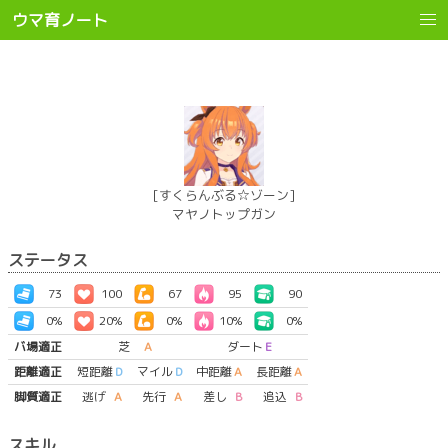
ウマ育ノート
[すくらんぶる☆ゾーン]
マヤノトップガン
ステータス
73
100
67
95
90
0%
20%
0%
10%
0%
バ場適正
芝
A
ダート
E
距離適正
短距離
D
マイル
D
中距離
A
長距離
A
脚質適正
逃げ
A
先行
A
差し
B
追込
B
スキル