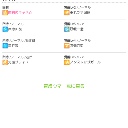
固有
覚醒Lv2
/ノーマル
勝利のキッス☆
垂れウマ回避
所持
/ノーマル
覚醒Lv3
/レア
直線回復
好転一息
所持
/ノーマル
/長距離
覚醒Lv4
/ノーマル
深呼吸
臨機応変
所持
/ノーマル
/逃げ
覚醒Lv5
/レア
先頭プライド
ノンストップガール
育成ウマ一覧に戻る