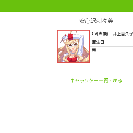
安心沢刺々美
CV(声優)
井上喜久
誕生日
寮
キャラクター一覧に戻る