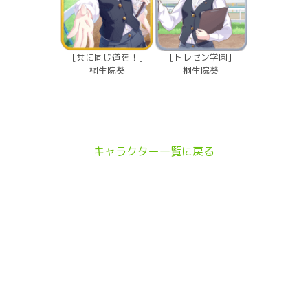
[共に同じ道を！]
[トレセン学園]
桐生院葵
桐生院葵
キャラクター一覧に戻る