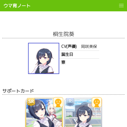
ウマ育ノート
桐生院葵
CV(声優)
岡咲美保
誕生日
寮
サポートカード