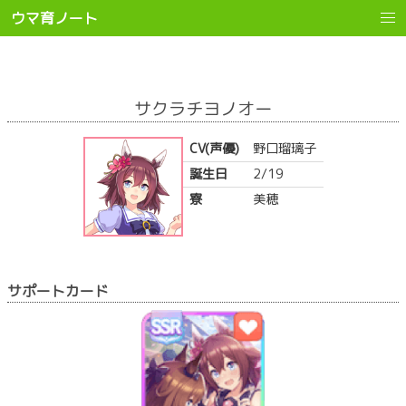
ウマ育ノート
サクラチヨノオー
CV(声優)
野口瑠璃子
誕生日
2/19
寮
美穂
サポートカード