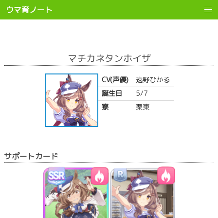
ウマ育ノート
マチカネタンホイザ
CV(声優)
遠野ひかる
誕生日
5/7
寮
栗東
サポートカード